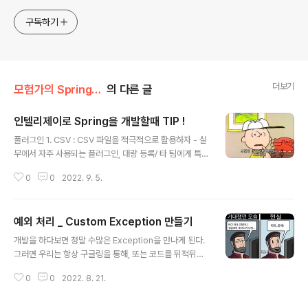
구독하기
더보기
모험가의 Spring/Spring
의 다른 글
인텔리제이로 Spring을 개발할때 TIP !
글 내용
플러그인 1. CSV : CSV 파일을 적극적으로 활용하자 - 실
무에서 자주 사용되는 플러그인, 대량 등록/ 타 팀에게 특정
데이터를 전달해줄때 효율적으로 사용 가능 2. Git Toolb
0
0
2022. 9. 5.
ox : Git에 도움을 주는 플러그인 - 코드 라인에 마지막 C
ommit 이력이 출력됨, 주석처럼 사용할 수 있다. 3. JPA
Buddy : JPA가 익숙치 않다면 사용 추천 4. String Man
예외 처리 _ Custom Exception 만들기
ipulation : - String, 멀티 드래그 같은 입력에 관련해 막
글 내용
강한 편의기능을 지원해줌 편의기능 command + E : 최
개발을 하다보면 정말 수많은 Exception을 만나게 된다.
근 변경 파일 목록 command + shift + A : 액션 검색 기
그러면 우리는 항상 구글링을 통해, 또는 코드를 뒤적뒤적
능 command + control + G : 같은 네임 멀티 라인 복
하다가 Exception을 해결하곤 한다. 근데 이러한 Excep
사, 편집 option option + 아래 방..
0
0
2022. 8. 21.
tion을 사용자가 마주했다면? 그렇다면 분명히 제대로 설
명이 필요할 것 이다. 이며 표준 명시된 예외처리가 나간다