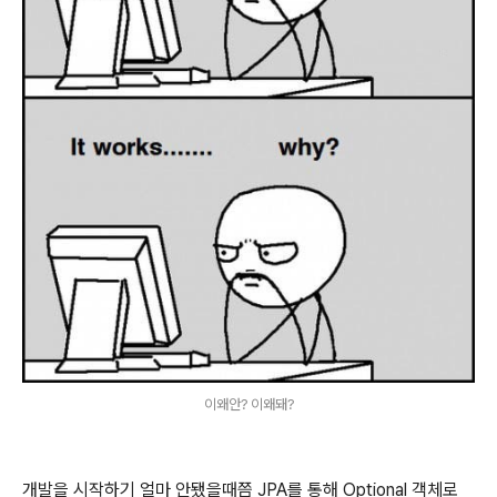
이왜안? 이왜돼?
개발을 시작하기 얼마 안됐을때쯤 JPA를 통해 Optional 객체로