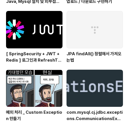
Java, Mysql 설치 및 외부접속
업로드 / 다운로드 구현하기
하기
[ SpringSecurity + JWT +
JPA findAll() 정렬해서 가져오
Redis ] 로그인과 RefreshTo
는법
ken을 이용한 AccessToken
재발급편 👨‍💻
예외 처리 _ Custom Exceptio
com.mysql.cj.jdbc.excepti
n 만들기
ons.CommunicationsExce
ption 해결