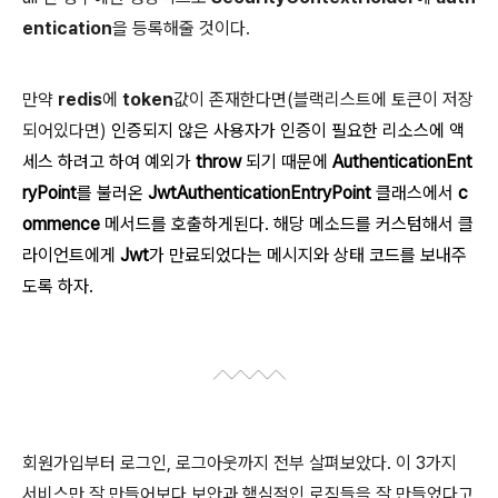
entication
을 등록해줄 것이다.
만약
redis
에
token
값이 존재한다면(블랙리스트에 토큰이 저장
되어있다면)
인증되지 않은 사용자가 인증이 필요한 리소스에 액
세스 하려고 하여 예외가
throw
되기 때문에
AuthenticationEnt
ryPoint
를 불러온
JwtAuthenticationEntryPoint
클래스에서
c
ommence
메서드를 호출하게된다. 해당 메소드를 커스텀해서 클
라이언트에게
Jwt
가 만료되었다는 메시지와 상태 코드를 보내주
도록 하자.
회원가입부터 로그인, 로그아웃까지 전부 살펴보았다. 이 3가지
서비스만 잘 만들어보다 보안과 핵심적인 로직들을 잘 만들었다고