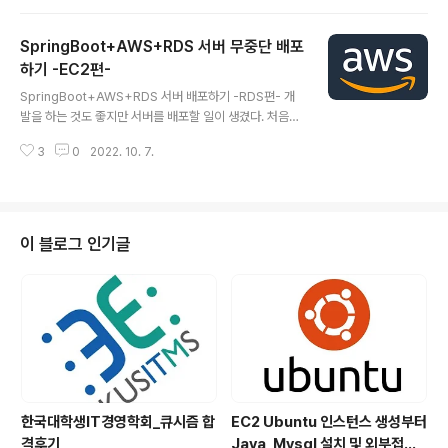
는데, 시스템적 손해가 크기 때문에 잘못된 방법이기도 했
다. 또한 RefreshToken을 발급하는 과정또한 존재하지
SpringBoot+AWS+RDS 서버 무중단 배포
않았기 때문에 제대로 된 로그인 시스템을 구축했다고 보
기 어려웠다. 그러다 보니 사용자의 계정을 인증하는 방법
하기 -EC2편-
글 내용
에 대해서 다시 공부를 하였고 제대로 된 로직을 설계하고
SpringBoot+AWS+RDS 서버 배포하기 -RDS편- 개
다시 한번 회원가입, 로그인, 토큰 재발급, 로그아웃의 서비
발을 하는 것도 좋지만 서버를 배포할 일이 생겼다. 처음에
스들을 개발했으며 개발한 코드의 이해력을 높이기 위해
는 배포하는 게 뭐 그리 어렵겠냐 생각했는데 진짜 생각보
글을 작성하려 한다. 사실 회원가입 / 로그인 / 토큰 재발급
3
0
2022. 10. 7.
다 많이 어렵다. 막상 배포를 끝내고 나니 생각보다 쉬운 것
/ 로그아웃만 하더라..
처럼 느끼지만 dev-chw.tistory.com 저번 글의 경우 R
DS를 생성하였고 이제 SpringBoot에 연결 후 EC2를 사
용해 배포해보도록 하자. 참고로 localhost자리에 엔드포
인트 값만 넣어주면 바로 연동이 된다. 프로젝트에서 RDS
이 블로그 인기글
가 연동이 잘 된 것을 확인했다면 바로 EC2에 배포를 시작
해보자. RDS를 만드는 것보다 훨씬 간단하기 때문에 차근
차근 따라온다면 어려울 게 없다. 준비사항 1. RDS가 연동
된 프로젝트 준비 2. 준비된 프로젝트를 GitHu..
한국대학생IT경영학회_큐시즘 합
EC2 Ubuntu 인스턴스 생성부터
격후기
Java, Mysql 설치 및 외부접속