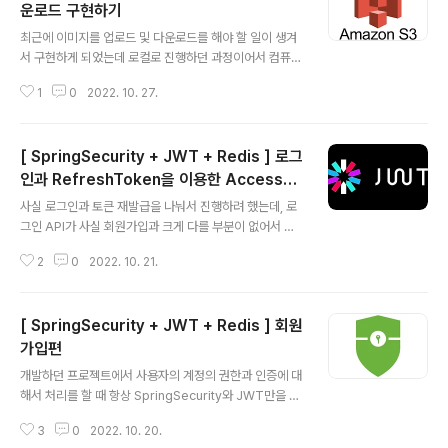
운로드 구현하기
글 내용
최근에 이미지를 업로드 및 다운로드를 해야 할 일이 생겨
서 구현하게 되었는데 로컬로 진행하던 과정이어서 컴퓨터
내부에 파일이 저장되게끔 유도했었다. 하지만 EC2를 이
1
0
2022. 10. 27.
용한 배포와 RDS를 사용함에 따라 원격 저장소가 필요하
게 됐고 자연스럽게 S3를 선택하게 되었다. 이미지를 업로
드하고 다운로드하는 코드를 짜는 건 어렵지 않다. 그리고
[ SpringSecurity + JWT + Redis ] 로그
다운되는 곳을 로컬이 아닌 S3로 저장되게끔 유도만 해주
면 되기 때문에 사실 간단한 서비스 구현이 될 수 있다. **
인과 RefreshToken을 이용한 AccessTo
글 내용
* 필수 준비사항 *** 1. S3 버킷 생성해놓기 2. IAM 사용
ken 재발급편 👨‍💻
사실 로그인과 토큰 재발급을 나눠서 진행하려 했는데, 로
자 권한 추가시키기 (IAM 사용자 등록을 안 했다면 생성)
그인 API가 사실 회원가입과 크게 다를 부분이 없어서 한
*** 이미지 업로드 / 다운로드 로직 *** 1. form-data 형
꺼번에 다루기로 했다. 회원가입에서 save만 빠지면 사실
식으로 file을 request 받음 2. 이미지가 저장될 ..
2
0
2022. 10. 21.
상 로그인이기 때문에 복습 겸 다뤄보도록 하자. 회원가입
편을 보고 온다면 이해가 더 빠를 것 이기 때문에 한번 보고
오는 것을 추천한다. [ SpringSecurity + JWT + Redi
[ SpringSecurity + JWT + Redis ] 회원
s ] 회원가입편 개발하던 프로젝트에서 사용자의 계정의
권한과 인증에 대해서 처리를 할 때 항상 SpringSecurit
가입편
글 내용
y와 JWT만을 이용했었는데 그러다 보니 로그아웃을 한다
개발하던 프로젝트에서 사용자의 계정의 권한과 인증에 대
거나 AccessToken을 만료하기위해 직접 DB에 토큰 d
해서 처리를 할 때 항상 SpringSecurity와 JWT만을 이
ev-chw.tistory.com 로그인은 크게 다룰 부분이 없기때
용했었는데 그러다 보니 로그아웃을 한다거나 AccessT
문에 빠르게 보도록 하자. 1. Service 회..
3
0
2022. 10. 20.
oken을 만료하기위해 직접 DB에 토큰을 넣는 방식을 썼