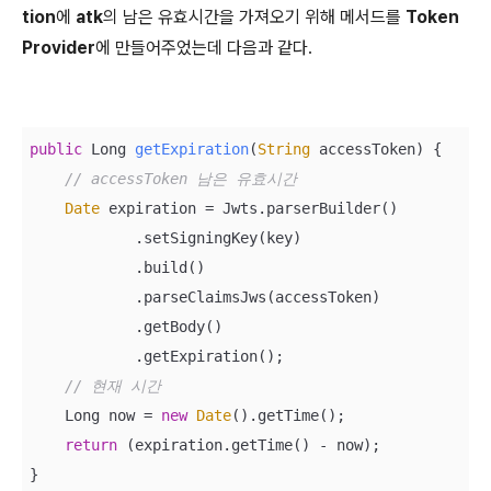
tion
에
atk
의 남은 유효시간을 가져오기 위해 메서드를
Token
Provider
에 만들어주었는데 다음과 같다.
public
 Long 
getExpiration
(
String
 accessToken
)
 {

// accessToken 남은 유효시간
Date
 expiration = Jwts.parserBuilder()

            .setSigningKey(key)

            .build()

            .parseClaimsJws(accessToken)

            .getBody()

            .getExpiration();

// 현재 시간
    Long now = 
new
Date
().getTime();

return
 (expiration.getTime() - now);

}