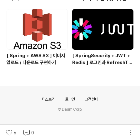
하기
[ Spring + AWS S3 ] 이미지
[ SpringSecurity + JWT +
업로드 / 다운로드 구현하기
Redis ] 로그인과 RefreshTo
ken을 이용한 AccessToken
재발급편 👨‍💻
의안내
티스토리
로그인
고객센터
© Daum Corp.
6
0