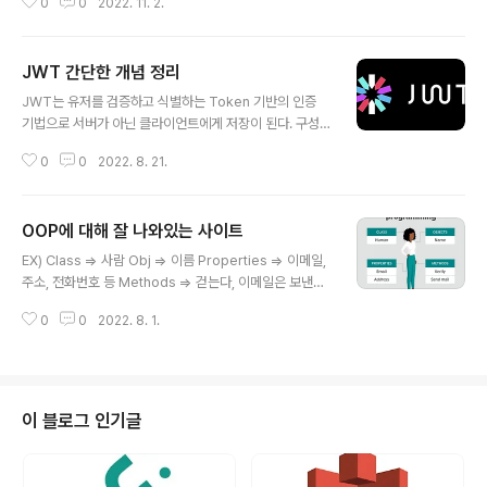
l7-11.noarch.rpm $ sudo yum install -y m..
0
0
2022. 11. 2.
을 것 이다. 그럼 시작 ! 1. $ sudo yum update -y $ su
do yum install gcc make -y Redis를 설치하기전에 li
nux 업데이트 및 gcc make를 설치해준다. 2. $ wget h
JWT 간단한 개념 정리
ttp://download.redis.io/releases/redis-6.2.5.tar.
글 내용
gz // redis 설치 $ tar xzf redis-6.2.5.tar.gz // 압축
JWT는 유저를 검증하고 식별하는 Token 기반의 인증
해제 $ cd redis-6.2.5 // 압축 해제 된 폴더로 이동 $ m
기법으로 서버가 아닌 클라이언트에게 저장이 된다. 구성
ake // gcc make를 이용해 컴파일 위 커맨드를..
으로는 헤더, 페이로드, 시그니처로 3개의 부분으로 구성
0
0
2022. 8. 21.
되어 있으며 RFC7519로 지정되어있다. 헤더는 시그니처
를 해싱하기 위한 알고리즘 정보가 담겨있으며, 페이로드
는 서버와 클라이언트가 주고받는 시스템에서 실제로 사용
OOP에 대해 잘 나와있는 사이트
될 정보에 대한 내용을 담고있다. 시그니처는 토큰의 유효
글 내용
성 검증을 위한 문자열, 토큰이 유효한 토큰인지 검증할 수
EX) Class => 사람 Obj => 이름 Properties => 이메일,
있으며 이는 Bast64 Url-asfe Encode 이후 Header
주소, 전화번호 등 Methods => 걷는다, 이메일은 보낸다,
에 적용된 해시함수를 적용 ! 장점 - 중앙의 인증서버가 없
축구를 한다 ~~ What is Object-Oriented Program
어서 시스템 수평 확장 유리, 데이터 스토어에 대한 의존성
0
0
2022. 8. 1.
ming (OOP)? Learn what object-oriented progra
없음 - URL, COOKIE, HEADER 모두 사용 가능 단점 -p
mming is, its structure, principles and benefits.
ayloa..
Also, examine several OOP languages and alter
native methods to OOP. www.techtarget.com
이 블로그 인기글