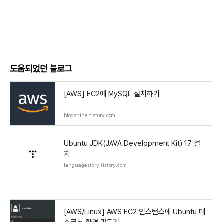
도움되었던 블로그
[AWS] EC2에 MySQL 설치하기
blogshine.tistory.com
Ubuntu JDK(JAVA Development Kit) 17 설
치
languagestory.tistory.com
[AWS/Linux] AWS EC2 인스턴스에 Ubuntu 데