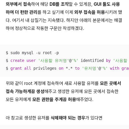
외부에서 접속
하여 해당
DB를 조작
할 수 있게끔,
GUI 툴도 사용
하여 더 편한 관리
를 하고 싶기에 이제
외부 접속을 허용
시키려 했
다. 여기서 내 삽질기는 지속됐다. 하지만 아래의 본문에서는 해결
하여 정상적으로 작동한 구문만 작성하겠다.
$ sudo mysql 
-
u root 
-
p

$ 
create
user
'사용할 유저명'
@
'%'
 identified 
by
'사용할
$ 
grant
all
 privileges 
on
*
.
*
to
'유저명'
@
'%'
with
gra
위와 같이 root 계정에 접속하여 새로 사용할 유저를
모든 곳에서
접속 가능하게끔 생성
해주고 생성한 유저에 모든 곳에서 접속한
모든 유저에게
모든 권한을 주게끔 허용
해주었다.
아 참고로 생성한 유저를
삭제해야 되는 경우
가 있다면