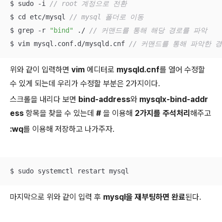
$ sudo -i 
// root 계정으로 전환
$ cd etc/mysql 
// mysql 폴더로 이동
$ grep -r 
"bind"
 ./ 
// 커맨드를 통해 해당 경로를 파악
$ vim mysql.conf.d/mysqld.cnf 
// 커맨드를 통해 파악한 경로
위와 같이 입력하면
vim
에디터로
mysqld.cnf
를 열어 수정할
수 있게 되는데 우리가 수정할 부분은 2가지이다.
스크롤을 내리다 보면
bind-address
와
mysqlx-bind-addr
ess
항목을 찾을 수 있는데
#
을 이용해
2가지를 주석처리
해주고
:wq
를 이용해 저장하고 나가주자.
$ sudo systemctl restart mysql
마지막으로 위와 같이 입력 후
mysql을 재부팅하면 완료
된다.