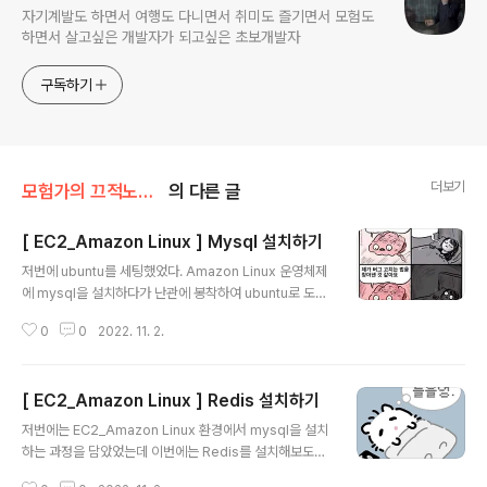
자기계발도 하면서 여행도 다니면서 취미도 즐기면서 모험도
하면서 살고싶은 개발자가 되고싶은 초보개발자
구독하기
더보기
모험가의 끄적노트/Study
의 다른 글
[ EC2_Amazon Linux ] Mysql 설치하기
글 내용
저번에 ubuntu를 세팅했었다. Amazon Linux 운영체제
에 mysql을 설치하다가 난관에 봉착하여 ubuntu로 도망
갔었는데 내가 이거 하나 제대로 못할까란 생각해 다시 Lin
0
0
2022. 11. 2.
ux 인스턴스를 생성해서 도전에 나섰다. 추후 Redis 설치
법까지 알아보도록 하겠다. 이번 편에서는 Mysql를 설치
하는 방법만 알아보고 내가 부딪혔던 오류들에 대해 살펴
[ EC2_Amazon Linux ] Redis 설치하기
보도록 하겠다. 아래 진행사항들은 ssh로 생성한 EC2 인
글 내용
스턴스 접속을 한 이후에 진행되는 것 이다. $ sudo yum
저번에는 EC2_Amazon Linux 환경에서 mysql을 설치
update -y $ sudo yum localinstall -y https://dev.
하는 과정을 담았었는데 이번에는 Redis를 설치해보도록
mysql.com/get/mysql57-community-release-e
하겠다. mysql 보다 훨씬 쉬웠으니 간단하게 따라올 수 있