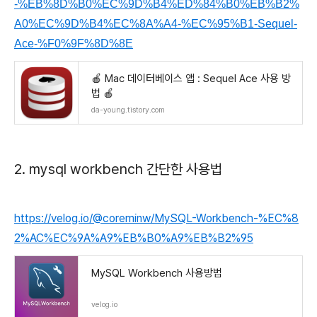
-%EB%8D%B0%EC%9D%B4%ED%84%B0%EB%B2%
A0%EC%9D%B4%EC%8A%A4-%EC%95%B1-Sequel-
Ace-%F0%9F%8D%8E
🍎 Mac 데이터베이스 앱 : Sequel Ace 사용 방
법 🍎
da-young.tistory.com
2. mysql workbench 간단한 사용법
https://velog.io/@coreminw/MySQL-Workbench-%EC%8
2%AC%EC%9A%A9%EB%B0%A9%EB%B2%95
MySQL Workbench 사용방법
velog.io