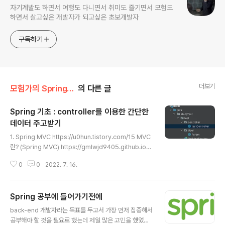
자기계발도 하면서 여행도 다니면서 취미도 즐기면서 모험도
하면서 살고싶은 개발자가 되고싶은 초보개발자
구독하기
더보기
모험가의 Spring/Spring
의 다른 글
Spring 기초 : controller를 이용한 간단한
데이터 주고받기
글 내용
1. Spring MVC https://u0hun.tistory.com/15 MVC
란? (Spring MVC) https://gmlwjd9405.github.io/2
018/12/20/spring-mvc-framework.html [Spring
0
0
2022. 7. 16.
MVC] Spring MVC Framework란 - Heee's Devel
opment Blog Step by step goes a long way. gml
wjd9405.github.io https://developer.mo.. u0hun.
Spring 공부에 들어가기전에
tistory.com 2. Postman https://testmanager.tisto
글 내용
ry.com/342 Postman을 사용한 POST 요청 POST
back-end 개발자라는 목표를 두고서 가장 먼저 집중해서
요청이란 무엇입니까? POST는 HTTP와 유사한 GET r
공부해야 할 것을 필요로 했는데 제일 많은 고민을 했었던