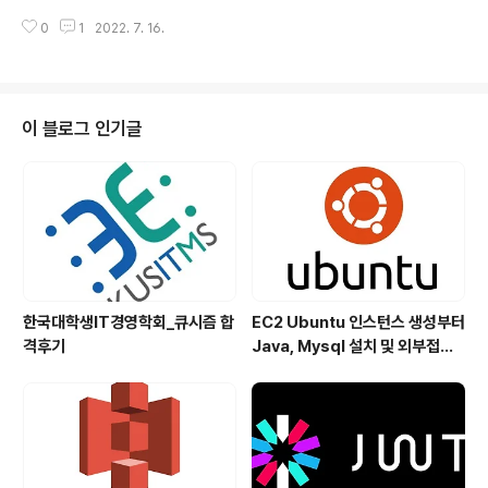
equest로서, 이것..
node.js 와 Spring Boot 에 대한 이야기를 해볼려 한다.
0
1
2022. 7. 16.
시작점에서 한가지 목표를 잡고 공부하기 시작하면 그것은
상당한 다른 결과를 가진 미래들을 불러오곤 한다. 간단하
게 예를 들자면 자신이 프로게이머가 된다고 가정했을때
한가지 게임을 정하여 시작하게 되는데, 보통의 경우에는
한번에 여러 게임을 하게 된다면 당연히 한 분야에서의 능
이 블로그 인기글
력이 집중적으로 향상될 수 없기 때문이다. 또한 그 선택으
로 인해 내가 무엇을 하게되고 어떻게 살게될지 크게 달라
질 확률도 클 것이다. 이와 마찬가지로 back-end 개발을
시작하면서 중요한 갈림길인 node.js 와 Spring Boot
중 어..
한국대학생IT경영학회_큐시즘 합
EC2 Ubuntu 인스턴스 생성부터
격후기
Java, Mysql 설치 및 외부접속
하기