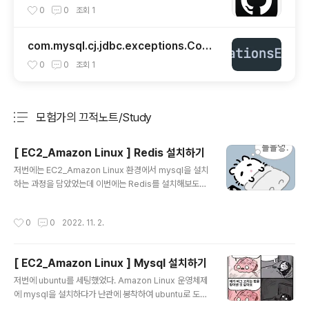
사용법 :)
0
0
조회
1
com.mysql.cj.jdbc.exceptions.Com
municationsException 해결
0
0
조회
1
모험가의 끄적노트/Study
분류 전체보기
주요 글 목록
[ EC2_Amazon Linux ] Redis 설치하기
글 내용
저번에는 EC2_Amazon Linux 환경에서 mysql을 설치
하는 과정을 담았었는데 이번에는 Redis를 설치해보도록
하겠다. mysql 보다 훨씬 쉬웠으니 간단하게 따라올 수 있
을 것 이다. 그럼 시작 ! 1. $ sudo yum update -y $ su
작성시간
0
0
2022. 11. 2.
do yum install gcc make -y Redis를 설치하기전에 li
nux 업데이트 및 gcc make를 설치해준다. 2. $ wget h
ttp://download.redis.io/releases/redis-6.2.5.tar.
[ EC2_Amazon Linux ] Mysql 설치하기
gz // redis 설치 $ tar xzf redis-6.2.5.tar.gz // 압축
글 내용
해제 $ cd redis-6.2.5 // 압축 해제 된 폴더로 이동 $ m
저번에 ubuntu를 세팅했었다. Amazon Linux 운영체제
ake // gcc make를 이용해 컴파일 위 커맨드를..
에 mysql을 설치하다가 난관에 봉착하여 ubuntu로 도망
갔었는데 내가 이거 하나 제대로 못할까란 생각해 다시 Lin