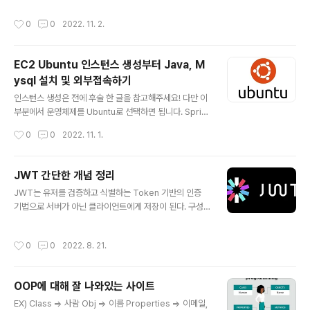
ux 인스턴스를 생성해서 도전에 나섰다. 추후 Redis 설치
작성시간
0
0
2022. 11. 2.
법까지 알아보도록 하겠다. 이번 편에서는 Mysql를 설치
하는 방법만 알아보고 내가 부딪혔던 오류들에 대해 살펴
보도록 하겠다. 아래 진행사항들은 ssh로 생성한 EC2 인
EC2 Ubuntu 인스턴스 생성부터 Java, M
스턴스 접속을 한 이후에 진행되는 것 이다. $ sudo yum
ysql 설치 및 외부접속하기
update -y $ sudo yum localinstall -y https://dev.
글 내용
mysql.com/get/mysql57-community-release-e
인스턴스 생성은 전에 후술 한 글을 참고해주세요! 다만 이
l7-11.noarch.rpm $ sudo yum install -y m..
부분에서 운영체제를 Ubuntu로 선택하면 됩니다. Sprin
gBoot+AWS+RDS 서버 무중단 배포하기 -EC2편- Sp
작성시간
0
0
2022. 11. 1.
ringBoot+AWS+RDS 서버 배포하기 -RDS편- 개발을
하는 것도 좋지만 서버를 배포할 일이 생겼다. 처음에는 배
포하는 게 뭐 그리 어렵겠냐 생각했는데 진짜 생각보다 많
JWT 간단한 개념 정리
이 어렵다. 막상 배포를 끝내고 dev-chw.tistory.com
글 내용
JWT는 유저를 검증하고 식별하는 Token 기반의 인증
운영체제를 linux가 아닌 ubuntu로 EC2 인스턴스를 생
기법으로 서버가 아닌 클라이언트에게 저장이 된다. 구성
성할 일이 생겨서 작업하게 됐다. 다만, 자꾸 발목을 잡는
으로는 헤더, 페이로드, 시그니처로 3개의 부분으로 구성
문제들이 계속 발생해서 블로그까지 정리하게 되었다. (이
되어 있으며 RFC7519로 지정되어있다. 헤더는 시그니처
것도 결국 필자가 잊지 않기 위한 글..) 내가 인스턴스를 생
작성시간
0
0
2022. 8. 21.
를 해싱하기 위한 알고리즘 정보가 담겨있으며, 페이로드
성하여 접속부터 java, mysql 등을 설치..
는 서버와 클라이언트가 주고받는 시스템에서 실제로 사용
될 정보에 대한 내용을 담고있다. 시그니처는 토큰의 유효
OOP에 대해 잘 나와있는 사이트
성 검증을 위한 문자열, 토큰이 유효한 토큰인지 검증할 수
글 내용
있으며 이는 Bast64 Url-asfe Encode 이후 Header
EX) Class => 사람 Obj => 이름 Properties => 이메일,