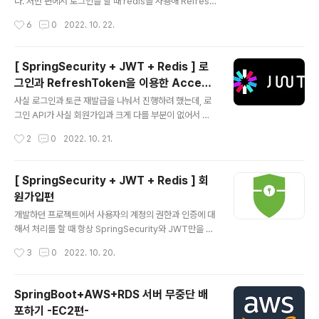
자 권한 추가시키기 (IAM 사용자 등록을 안 했다면 생성)
다. 저번 편에서 로그인을 할 때 redis를 사용해 Refresh
*** 이미지 업로드 / 다운로드 로직 *** 1. form-data 형
Token을 저장해두었던 이유는 결국 로그아웃 처리를 위
작성시간
6
0
2022. 10. 22.
식으로 file을 request 받음 2. 이미지가 저장될 ..
해 했다고 생각하면 된다. JWT 특성상 한번 발급된 토큰
은 삭제/수정이 불가능하기 때문에 인메모리 데이터를 이
용해 빠르고 효율적으로 로그아웃 처리를 할 수 있게 만들
[ SpringSecurity + JWT + Redis ] 로
었다고 생각하면 된다. 이번 편에서 해볼 거는 로그아웃을
그인과 RefreshToken을 이용한 Access
했을 때 동작되는 로직과 Filter에서 어떻게 처리되는지 확
글 내용
Token 재발급편 👨‍💻
인해볼 것이다. *** 로그아웃 로직 *** 1. 헤더에서 발급
사실 로그인과 토큰 재발급을 나눠서 진행하려 했는데, 로
되어있는 JWT 토큰을 가져옴 2. 발급되어있는 JWT 토
그인 API가 사실 회원가입과 크게 다를 부분이 없어서 한
큰의 시간을 가져오기 3. SecurityContextHolder에 등
꺼번에 다루기로 했다. 회원가입에서 save만 빠지면 사실
작성시간
2
0
2022. 10. 21.
록되어있는 정보에서 email을 가져온다. 4. 로그인할 때
상 로그인이기 때문에 복습 겸 다뤄보도록 하자. 회원가입
k..
편을 보고 온다면 이해가 더 빠를 것 이기 때문에 한번 보고
오는 것을 추천한다. [ SpringSecurity + JWT + Redi
[ SpringSecurity + JWT + Redis ] 회
s ] 회원가입편 개발하던 프로젝트에서 사용자의 계정의
원가입편
권한과 인증에 대해서 처리를 할 때 항상 SpringSecurit
글 내용
y와 JWT만을 이용했었는데 그러다 보니 로그아웃을 한다
개발하던 프로젝트에서 사용자의 계정의 권한과 인증에 대
거나 AccessToken을 만료하기위해 직접 DB에 토큰 d
해서 처리를 할 때 항상 SpringSecurity와 JWT만을 이
ev-chw.tistory.com 로그인은 크게 다룰 부분이 없기때
용했었는데 그러다 보니 로그아웃을 한다거나 AccessT
작성시간
3
0
2022. 10. 20.
문에 빠르게 보도록 하자. 1. Service 회..
oken을 만료하기위해 직접 DB에 토큰을 넣는 방식을 썼
는데, 시스템적 손해가 크기 때문에 잘못된 방법이기도 했
다. 또한 RefreshToken을 발급하는 과정또한 존재하지
SpringBoot+AWS+RDS 서버 무중단 배
않았기 때문에 제대로 된 로그인 시스템을 구축했다고 보
포하기 -EC2편-
기 어려웠다. 그러다 보니 사용자의 계정을 인증하는 방법
글 내용