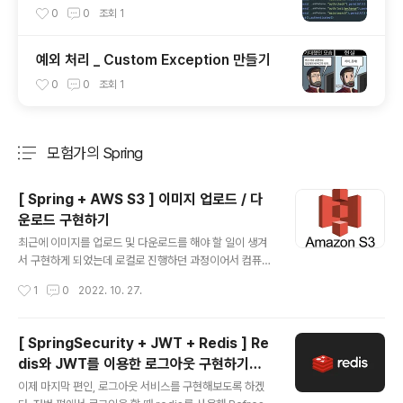
0
0
조회
1
예외 처리 _ Custom Exception 만들기
0
0
조회
1
모험가의 Spring
분류 전체보기
주요 글 목록
[ Spring + AWS S3 ] 이미지 업로드 / 다
운로드 구현하기
글 내용
최근에 이미지를 업로드 및 다운로드를 해야 할 일이 생겨
서 구현하게 되었는데 로컬로 진행하던 과정이어서 컴퓨터
내부에 파일이 저장되게끔 유도했었다. 하지만 EC2를 이
작성시간
1
0
2022. 10. 27.
용한 배포와 RDS를 사용함에 따라 원격 저장소가 필요하
게 됐고 자연스럽게 S3를 선택하게 되었다. 이미지를 업로
드하고 다운로드하는 코드를 짜는 건 어렵지 않다. 그리고
[ SpringSecurity + JWT + Redis ] Re
다운되는 곳을 로컬이 아닌 S3로 저장되게끔 유도만 해주
dis와 JWT를 이용한 로그아웃 구현하기
면 되기 때문에 사실 간단한 서비스 구현이 될 수 있다. **
글 내용
👨‍💻
* 필수 준비사항 *** 1. S3 버킷 생성해놓기 2. IAM 사용
이제 마지막 편인, 로그아웃 서비스를 구현해보도록 하겠