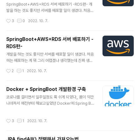
에 대해서 다시 공부를 하였고 제대로 된 로직을 설계하고
SpringBoot+AWS+RDS 서버 배포하기 -RDS편- 개
다시 한번 회원가입, 로그인, 토큰 재발급, 로그아웃의 서비
발을 하는 것도 좋지만 서버를 배포할 일이 생겼다. 처음에
스들을 개발했으며 개발한 코드의 이해력을 높이기 위해
는 배포하는 게 뭐 그리 어렵겠냐 생각했는데 진짜 생각보
작성시간
3
0
2022. 10. 7.
글을 작성하려 한다. 사실 회원가입 / 로그인 / 토큰 재발급
다 많이 어렵다. 막상 배포를 끝내고 나니 생각보다 쉬운 것
/ 로그아웃만 하더라..
처럼 느끼지만 dev-chw.tistory.com 저번 글의 경우 R
DS를 생성하였고 이제 SpringBoot에 연결 후 EC2를 사
SpringBoot+AWS+RDS 서버 배포하기 -
용해 배포해보도록 하자. 참고로 localhost자리에 엔드포
RDS편-
인트 값만 넣어주면 바로 연동이 된다. 프로젝트에서 RDS
글 내용
가 연동이 잘 된 것을 확인했다면 바로 EC2에 배포를 시작
개발을 하는 것도 좋지만 서버를 배포할 일이 생겼다. 처음
해보자. RDS를 만드는 것보다 훨씬 간단하기 때문에 차근
에는 배포하는 게 뭐 그리 어렵겠냐 생각했는데 진짜 생각
차근 따라온다면 어려울 게 없다. 준비사항 1. RDS가 연동
보다 많이 어렵다. 막상 배포를 끝내고 나니 생각보다 쉬운
작성시간
2
1
2022. 10. 7.
된 프로젝트 준비 2. 준비된 프로젝트를 GitHu..
것처럼 느끼지만 이리 치이고 저리 치였던 과거를 다 까먹
고 이렇게 다시 착각을 불러일으킨다. 배포를 하기까지의
과정은 초보 개발자인 나한테는 상당히 까다로웠다. 로컬
Docker + SpringBoot 개발환경 구축
서버 / 로컬 DB 만 썼던 나한테는 특히 어려운 숙제였다,,
글 내용
코로나를 걸리면서 일주일정도 푹 쉬게 되었다,, 몸이 약간
내가 첫 번째로 가졌던 생각은 DB만 일단 로컬이 아닌 RD
나아져서 예전부터 해보고싶었던 Docker에 Spring Bo
S를 이용해서 연동이나 시켜보자였다. 근데 배포하기까지
ot 구축하기를 여유있을때 공부해보았다. 나중에 Docker
RDS를 설정하는 게 제일 어려웠다. 아무튼 이번 글을 통해
를 통해서 배포까지 해보고 싶지만 추후에 미루고 먼저 Do
서버를 배포하는 과정을 복습도 하면서 잊지 않기 위해 적
작성시간
3
1
2022. 10. 7.
cker + SpringBoot 로 개발을 시작하기전 환경 구축을
어놓도록 하자. 사실 오로지 나를 위해 쓰는 글이기도 하
하는 것을 먼저 해보자. 참고로 이미 개발해두었던 API들
다.. 예전에 테스트용으로..
을 도커에 올리는 형식으로 했다. 이제 하는 방법을 잘 알았
JPA findAll() 정렬해서 가져오는법