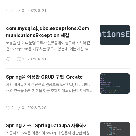
번호를 잘못 입력하여 Exception을 마주했다고 했을때 ..
였던 것 같다. 분명 위 맵핑 주소는 접근 허용을 전체에게
작성시간
0
0
2022. 8. 21.
해뒀음에도 불구하고 계속 접근에 대해 검증을 시도하는
것 이였다. 구글링 해도 뭔가 답답하고 제대로 해답이 나오
지 않아 미친듯한 삽질을 시작해봤다. 개발하고 있는 코드
com.mysql.cj.jdbc.exceptions.Com
가 문제일 수도있단 생각에 코드를 갈아엎어보기도 해봤지
municationsException 해결
만 사실 접근문제는 코드문제가 아니기에,, 그래서 Config
글 내용
로 들어가 뭐가 문제일까 열심히 생각을 해보았다. 개발할
코딩을 한 이후 분명 오류가 없었음에도 불구하고 위와 같
때 뭔가 문제가 생겼을때 혹시나 이게 ? 라는 생각이 가끔
은 Exception을 마주치는 경우가 있는데, 이는 사실 mys
들때가 있는데 나는 지푸라기라도 잡는 심정으로 설마 맵
ql 서버를 키지 않았기 때문,, 사실 이 외에도 다른 사항으
작성시간
0
0
2022. 8. 21.
핑주소 시작에 슬래시가 빠져서 일까?..
로 위 Exception이 로그에 나타나곤 한다는데 주로 커넥
션이 되지 않았을 경우라고 한다. 빌드 메세지를 잘 읽어보
면 서버가 닫혀있음을 알 수 있어 해결하기 쉬운 Excepti
Spring을 이용한 CRUD 구현_Create
on 이였다 근데 혹시 나중에 머리아플때 이런 에러 떴을때
글 내용
저번 게시글에서 간단한 회원정보를 입력받고, 데이터베이
기억안날까봐 혹시 몰라 적어놓는다..😅
스와 연동을 통해 저장을 하는 것까지 해보았는데 지금까
지 공부한 내용을 토대로 조금 더 자세한 CRUD를 구현해
보려고 한다. 여기서 CRUD란 Create, Read, Update,
작성시간
0
0
2022. 7. 26.
Delete의 약자로써 기본적인 정보처리를 하는 API를 개
발 해볼려고한다. 그중 이번에 다루어볼 부분은 Create로
써 회원정보를 입력받고 DB에 저장받는 부분을 구현해보
Spring 기초 : SpringDataJpa 사용하기
도록 하겠다. 코드를 관리하고 유지보수하는것은 정말 중
글 내용
요한 부분이기 때문에 패키지의 구조를 잘 만들고 효율적
지금까지 JPA를 이용하여 mysql과 연동해 간단한 회원