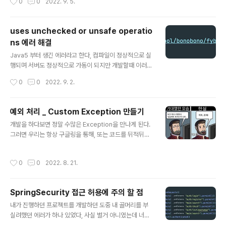
0
0
2022. 9. 5.
ommit 이력이 출력됨, 주석처럼 사용할 수 있다. 3. JPA
Buddy : JPA가 익숙치 않다면 사용 추천 4. String Man
ipulation : - String, 멀티 드래그 같은 입력에 관련해 막
uses unchecked or unsafe operatio
강한 편의기능을 지원해줌 편의기능 command + E : 최
ns 에러 해결
근 변경 파일 목록 command + shift + A : 액션 검색 기
글 내용
능 command + control + G : 같은 네임 멀티 라인 복
Java5 부터 생긴 에러라고 한다, 컴파일이 정상적으로 실
사, 편집 option option + 아래 방..
행되며 서버도 정상적으로 가동이 되지만 개발할때 이러한
점은 눈엣가시이기 때문에 해결하기 위해 또 뒤적뒤적 찾
작성시간
0
0
2022. 9. 2.
아봤다. 원인 : 제네릭 타입 클래스를 선언할 때 자료형이
명시되지 않았을 때 발생한다, 주로 List,Map 등을 사용할
때 자주 마주칠 수 있다. 나의 경우에는 위와같이 HttpEnti
예외 처리 _ Custom Exception 만들기
ty를 생성해줄때 정확히 명시해주지 않아, operation이
글 내용
개발을 하다보면 정말 수많은 Exception을 만나게 된다.
안전하지 않다는 오류가 난 것이다. 아래는 해결
그러면 우리는 항상 구글링을 통해, 또는 코드를 뒤적뒤적
하다가 Exception을 해결하곤 한다. 근데 이러한 Excep
tion을 사용자가 마주했다면? 그렇다면 분명히 제대로 설
작성시간
0
0
2022. 8. 21.
명이 필요할 것 이다. 이며 표준 명시된 예외처리가 나간다
고 하면 우리의 API를 사용하는 유저들은 불친절한 에러에
당장 회원탈퇴를 누르고 말 것이다. 그렇다면 서버에서는
SpringSecurity 접근 허용에 주의 할 점
어떻게 해야 사용자들이 잘못된 방식, 접근을 하였을 경우
글 내용
Exception을 어떻게 처리해주면 좋을까? 방법은 Excep
내가 진행하던 프로젝트를 개발하던 도중 내 골머리를 부
tion을 Custom 해주면 된다. 쉽게 말해 우리가 직접 예외
실려했던 에러가 하나 있었다, 사실 별거 아니였는데 너무
처리를 만들어 주면 된다. 만약 사용자가 아이디 또는 비밀
나도 당연하게 생각하고 있어서(...) 해결하지 못했던 에러