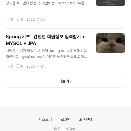
으로 관리하는 것이 중요함을 공부하면서 기본이 되면서도
정보를 주고받아 봤는데, 이번에는 SpringDataJpa를 이
중요한 내용임을 계속해서 배우고 있다. 저번보다 더 자세
용해 프로젝트를 리팩터링 해보려 한다. 사실 JPA에 관해
하고 효율적인 패키지 구조를 통해 Create부분을 구현해
공부를 하지 않고 SpringDataJpa를 쓰는 것은 좋진 않
작성시간
0
0
2022. 7. 20.
보도록 하자. Create를 ..
지만 현재 사용법에 대해 익히고 있고 기초를 진행하기에
프로젝트를 SpringDataJpa를 이용해 추가 기능을 구현
해보려 한다. 당분간은 직접 프로젝트를 통해 어느 정도 흐
Spring 기초 : 간단한 회원정보 입력받기 +
름을 이해하고 익혀보도록 하자. 상단 폴더에서 Reposito
MYSQL + JPA
ry에 Jpa 부분을 삭제하고 SpringUserRepository 라
글 내용
는 인터페이스 하나를 생성해주었다. 이 인터페이스를 통
서버도 준비가 되었으니, 이제 spring boot를 통해 값을
해 이미 구현되어있는 메소드들을 불러와 SQL 쿼리문을
입력받고 mysql server에 데이터를 저장해보도록 하자.
자동으로 처리해주는 방식으로 김영한 님의 말씀대로 정말
그전에 글에 대한 이해도를 높이기 위해 아래의 강의를 전
작성시간
0
0
2022. 7. 17.
..
부 완독하고 온다면 정말 좋을 것이다. [무료] 스프링 입문
- 코드로 배우는 스프링 부트, 웹 MVC, DB 접근 기술 - 인
프런 | 강의 스프링 입문자가 예제를 만들어가면서 스프링
더보기
웹 애플리케이션 개발 전반을 빠르게 학습할 수 있습니다.,
- 강의 소개 | 인프런... www.inflearn.com 위에 대한 지
식을 바탕으로 만든 프로젝트의 폴더 구조를 먼저 살펴보
도록 하자. 이번 프로젝트에선 View를 사용하지 않고 포스
트맨으로 값을 입력받고 데이터가 잘 저장되는지 확인을
해보려고 한다. mvc의 형식으로 직접 form..
의안내
티스토리
로그인
고객센터
© Daum Corp.