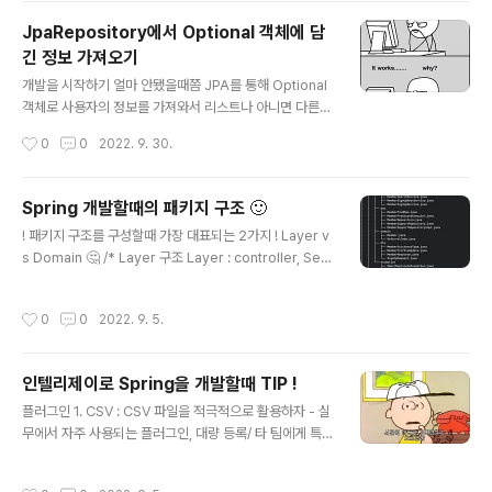
인 또한 REST 형식으로 구현하기 위해 방법을 뒤적뒤적하
JpaRepository에서 Optional 객체에 담
면서 공부하고 진행하던 프로젝트에 도입해봤다. 크게 어
긴 정보 가져오기
려운 부분은 없기 때문에 누구나 소셜 로그인을 REST 형
글 내용
식으로 구현하기 어렵지 않을 것이다. 첫 번째로 클라이언
개발을 시작하기 얼마 안됐을때쯤 JPA를 통해 Optional
트가 구글 로그인 창으로 이동되게끔 Controller에서 url
객체로 사용자의 정보를 가져와서 리스트나 아니면 다른
을 redirect 해줄 것이다. 그전에, 구글 OAuth API 사용
값으로 Response 해주는걸 하다가 의문점이 들었다. 그
작성시간
0
0
2022. 9. 30.
을 위해 google cloud에서 환경 설정해주어야 한다. [S..
럼 원하는 정보를 하나만 딱 뽑아서 가져오는건 어떻게하
지..? 이것만 쉽게 한다면 세상 뭐든걸 다 개발할 수 있을 것
같아서 바로 찾아봤다. 사실 그렇게 어려운건 아니다. Opti
Spring 개발할때의 패키지 구조 🙂
onal 클래스에 대한 지식이 어느정도만 있어도 충분히 가
글 내용
! 패키지 구조를 구성할때 가장 대표되는 2가지 ! Layer v
능한 수준이지만 자린이였던 내가 그런걸 알리가 없다. 그
s Domain 🤔 /* Layer 구조 Layer : controller, Serv
렇기 때문에 바로 다시 개념 공부,, 아래는 필자가 생각하기
ice, dto 같은 아키텍트적인 계층형 기반으로 구성된 패키
에 간단한 개념정리가 잘되어있다고 생각한 블로그이다. O
지 구조 장점 -> 프로젝트에 이해가 낮아도 전체적인 구조
ptional 1. Optional 소개 catsbi.oopy.io 흔히 우리가
작성시간
0
0
2022. 9. 5.
를 빠르게 파악가능 -> 작성하고자 하는 계층이 명확할 경
자주 사용하는 Jpa에서 findById를 하였을때..
우 빠르게 개발이 가능 단점 -> 각 레이어별로 수십개의 클
래스들이 존재하여 코드 파악이 어려움 -> Layer를 기준
인텔리제이로 Spring을 개발할때 TIP !
으로 분리했기 때문에 코드의 응집력이 떨어짐 */ /* Dom
글 내용
ain 구조 Domain : 도메인들이 최상단 루트로 구성된 패
플러그인 1. CSV : CSV 파일을 적극적으로 활용하자 - 실
키지 구조 장점 -> 관련된 코드들이 응집해 있음 -> 디렉
무에서 자주 사용되는 플러그인, 대량 등록/ 타 팀에게 특정
토리 구조를 통해 도메인을 이해할 수 있음 단점 -> 도메인
데이터를 전달해줄때 효율적으로 사용 가능 2. Git Toolb
지식 없이 이해하기 어려움 ..
ox : Git에 도움을 주는 플러그인 - 코드 라인에 마지막 C
작성시간