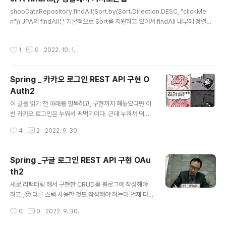
으니 다음부터 프로젝트를 할때는 도커와 스프링을 먼저
글 내용
개발환경 설정해주고 시작해야겠다. 아래부터 차근차근 설
shopDataRepository.findAll(Sort.by(Sort.Direction.DESC, "clickMe
정을 해보도록 하겠다. 1. Jar 파일 생성 첫번재로 Gradle
n")) JPA의 findAll은 기본적으로 Sort를 지원하고 있어서 findAll 내부에 정렬하
-> Project이름 -> Tasks -> build 에서 bootJar을
는 코드를 입력해주면 된다. Sort.Direction.DESC는 내림차순 정렬이고 Sort.Dir
실행시켜주면 패키지 내부에 있는 build..
ection.ASC는 오름차순 정렬이다. 그리고 정렬 기준이 될 컬럼명을 입력해주면 끝
작성시간
1
0
2022. 10. 1.
!
Spring _ 카카오 로그인 REST API 구현 O
Auth2
글 내용
이 글을 읽기 전 아래를 필독하고, 구현까지 해놓았다면 이
번 카카오 로그인은 누워서 떡먹기이다. 근데 누워서 떡먹
기란 말은 사실 모순인데 누워서 떡 먹는 게 생각보다 힘들
작성시간
4
2
2022. 9. 30.
다. 아 잡소리 그만하고 진행해보도록 하자. Spring_구글
로그인 REST API 구현 OAuth2 새로 리팩터링 해서 구
현한 CRUD를 블로그에 작성해야 하고,,🥹 다른 스택 사용
Spring _구글 로그인 REST API 구현 OAu
한 것도 작성해야 하는데 언제 다 쓸지 벌써 막막하다.. 일
th2
단 최근에 OAuth2를 공부하면서 의존성을 추가해 구현하
글 내용
는 dev-chw.tistory.com REST API를 이용해 소셜 로
새로 리팩터링 해서 구현한 CRUD를 블로그에 작성해야
그인을 진행할 때는 워낙 중복되는 부분이 많기 때문에 위
하고,,🥹 다른 스택 사용한 것도 작성해야 하는데 언제 다
링크를 타서 꼭 읽어보고 구현을 해보면 좋을 것이다. 그러
쓸지 벌써 막막하다.. 일단 최근에 OAuth2를 공부하면서
작성시간
0
0
2022. 9. 30.
면 이번 장을 이해하는데 정말 쉽고 구현도 정말 간단하게..
의존성을 추가해 구현하는 방법을 사용하다가, 프로젝트를
진행하는 중 REST API를 많이 사용하다 보니 소셜 로그