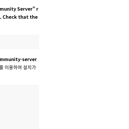
munity Server" r
e. Check that the
ommunity-server
를 이용하여 설치가