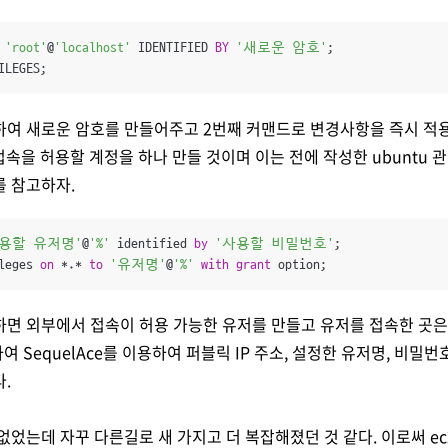
'root'
@
'localhost'
 IDENTIFIED 
BY
'새로운 암호'
;

ILEGES;
여 새로운 암호를 만들어주고 2번째 커맨드로 변경사항을 즉시 적용시
 접속을 허용할 계정을 하나 만들 것이며 이는 전에 작성한 ubuntu
를 참고하자.
사용할 유저명'
@
'%'
 identified 
by
'사용할 비밀번호'
;

leges 
on
*
.
*
to
'유저명'
@
'%'
with
grant
 option;
면 외부에서 접속이 허용 가능한 유저를 만들고 유저를 접속한 곳은
하여 SequelAce를 이용하여 퍼블릭 IP 주소, 설정한 유저명, 비
.
었는데 자꾸 다른길로 새 가지고 더 복잡해졌던 것 같다. 이로써 ec2