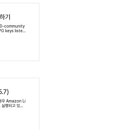
치하기
l80-community
G keys listed
 already inst
ck t
.7)
 Amazon Li
로 실행되고 있다