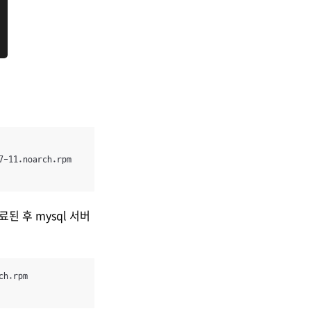
-11.noarch.rpm

된 후 mysql 서버
h.rpm
