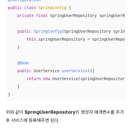
public
class
SpringConfig
{

private
final
 SpringUserRepository springUserRepo
public
SpringConfig
(SpringUserRepository springU
this
.springUserRepository = springUserReposit
    }

@Bean
public
 UserService 
userService
()
{

return
new
 UserService(springUserRepository);
    }

}
위와 같이
SpringUserRepository
의 생성자 매개변수를 추가
후 서비스에 등록해주면 된다.