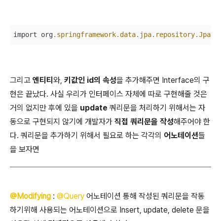
import org
.springframework
.data
.jpa
.repository
.JpaRe
그리고
엔티티
와,
키값인 id의 속성
을 추가해주면 Interface의 구
현은 끝났다. 사실 우리가 인터페이스 자체에 따로 구현해줄 것은
거의 없지만 후에 있을
update
쿼리문을 처리하기 위해서는 자
동으로 구현되지 않기에 개발자가
직접 쿼리문을 작성
해주어야 한
다. 쿼리문을 추가하기 위해서 필요로 하는 각각의
어노테이션
들
을 보자면
@Modifying
:
@Query
어노테이션 통해 작성된 쿼리문을 작동
하기위해 사용되는 어노테이션으로 Insert, update, delete 문을