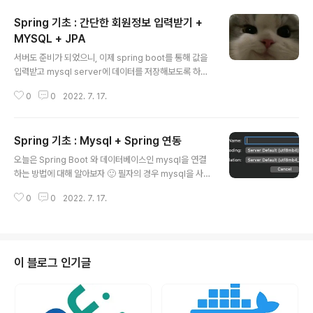
Spring 기초 : 간단한 회원정보 입력받기 +
MYSQL + JPA
글 내용
서버도 준비가 되었으니, 이제 spring boot를 통해 값을
입력받고 mysql server에 데이터를 저장해보도록 하자.
그전에 글에 대한 이해도를 높이기 위해 아래의 강의를 전
0
0
2022. 7. 17.
부 완독하고 온다면 정말 좋을 것이다. [무료] 스프링 입문
- 코드로 배우는 스프링 부트, 웹 MVC, DB 접근 기술 - 인
프런 | 강의 스프링 입문자가 예제를 만들어가면서 스프링
Spring 기초 : Mysql + Spring 연동
웹 애플리케이션 개발 전반을 빠르게 학습할 수 있습니다.,
글 내용
- 강의 소개 | 인프런... www.inflearn.com 위에 대한 지
오늘은 Spring Boot 와 데이터베이스인 mysql을 연결
식을 바탕으로 만든 프로젝트의 폴더 구조를 먼저 살펴보
하는 방법에 대해 알아보자 🙂 필자의 경우 mysql을 사용
도록 하자. 이번 프로젝트에선 View를 사용하지 않고 포스
하면서 Sequel Ace 라는 MySQL/MariaDB 데이터베
트맨으로 값을 입력받고 데이터가 잘 저장되는지 확인을
0
0
2022. 7. 17.
이스 작업을 위한 Mac 데이터베이스 관리 애플리케이션
해보려고 한다. mvc의 형식으로 직접 form..
을 사용할 예정이다. 사용에 익숙치 않다면 mysql work
bench를 이용해 DB 작업에 조금 더 편의성을 갖춰서 작
업하도록 하자. 시작하기전, 아래 사항들을 충분히 숙지해
두자. 0. Mysql 설치 및 사용 https://itstudy402.tistor
이 블로그 인기글
y.com/12 맥 OS 에서 MySql 사용하기 맥 OS에서 My
Sql 사용하는 방법을 알아보도록 하겠습니다. MySql은
정말 많은 사람들이 사용하는 DB인 것 같습니다. 이제 시