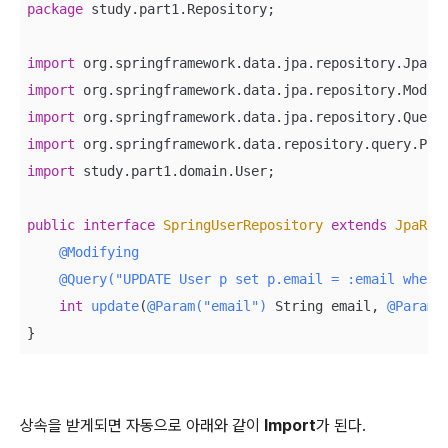
package
 study.part1.Repository;

import
import
import
import
import
 study.part1.domain.User;

public
interface
SpringUserRepository
extends
JpaRep
@Modifying
@Query("UPDATE User p set p.email = :email where
int
update
(
@Param("email")
 String email, 
@Param(
}
상속을 받게되면 자동으로 아래와 같이
Import
가 된다.