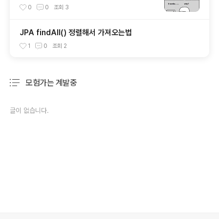
긴 정보 가져오기
0
0
조회
3
JPA findAll() 정렬해서 가져오는법
1
0
조회
2
모험가는 계발중
분류 전체보기
주요 글 목록
글이 없습니다.