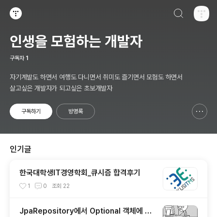
검색하기
티스토리
인생을 모험하는 개발자
구독자
1
자기계발도 하면서 여행도 다니면서 취미도 즐기면서 모험도 하면서
살고싶은 개발자가 되고싶은 초보개발자
구독하기
방명록
신고하기 레이어
열기
인기글
한국대학생IT경영학회_큐시즘 합격후기
1
0
조회
22
JpaRepository에서 Optional 객체에 담