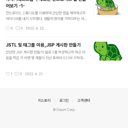
anch 삭제 % git checkout // branch 전환 4. local에
어보기 -1-
아무것도 존재하지 않을경우에 git에 push된 프로젝트를
글 내용
가져올 경우 % git clone 5. local에 존재하며, 업데이트
안드로이드 스튜디오를 이용하여 간단한 앱을 제작하고자
된 프로젝트를 가져오는 경우 (저장소 연결..
아이디어를 내기 시작했다. 생활에 편의를 가져다주는 어
플이나 건강 정보를 알 수 있는 어플, 간단한 쇼핑 어플 등
작성시간
0
0
2022. 6. 22.
여러 생각을 해보았지만 내가 개발에 대해 깨닫기 도전에
많은 어플들이 이미 숨 쉬면서 자리를 지키고 있는 중임을
깨달았다. 앱을 개발하는 데에 있어서 창의성은 중요한 부
JSTL 및 태그를 이용_JSP 게시판 만들기
분이라 생각하는데, 시장에 이미 존재하는 앱이 존재하고
글 내용
간단한 JSP 게시판 만들기! 블로그를 작성하고자 하고 마
만약 그 앱이 터줏대감이라면 당연히 살아남기 힘들 것이
음을 먹은 지 어엿 몇 개월이 지난 후에야 드디어 끄적여보
고 자연스럽게 성공적인 앱 개발이 되지 않을 것이다. 즌슥,
는 첫 게시물은 간단한 JSP 게시판을 만들어 보는 것이 되
시장에 존재하지 않으면서 또는 존재하더라도 차별화된 앱
겠다. 사실 필자는 개발에 대해서는 위 사진 거북이처럼 아
을 만들어 내는 것이 현시대 개발자들의 가장 큰 고민거리
작성시간
1
0
2022. 6. 21.
담하고 귀엽고 소중한 상태인데 이렇게 끄적이는 게 언젠
라고도 생각한다. 그렇게 고민하던 도중 친구들이나 가족
간 나에게 도움이 될 것 같아 이렇게 작성하게 되었다. 아무
끼리 즐겨하던 바다거북스프라는 게임을 생각해..
튼 첫 번째 모험은 JSP를 이용한 게시판 생성인데 이 프로
젝트를 진행하면서 정말 기초적인 부분이 많지만 JSP에
모르는 부분이 많아서 사실 끙끙댔었다. 물론 뚝딱뚝딱하
의안내
티스토리
로그인
고객센터
기까지는 많은 시간이 걸린 건 아니지만 그래도 어느 정도
노력을 한 부분이 있기에 내 입장에서는 상당히 뿌듯함과
© Daum Corp.
성취감을 느꼈지만 누가 보기에는 그냥 웃음밖에 안 나오
겠지,, 이 모험의 경우 학습의 과..