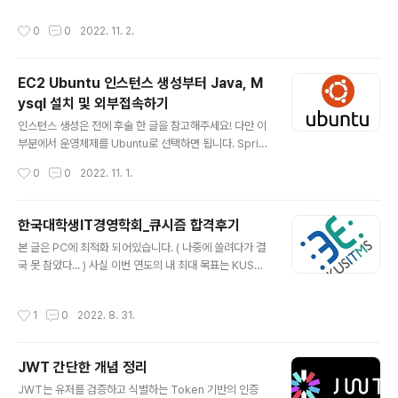
ux 인스턴스를 생성해서 도전에 나섰다. 추후 Redis 설치
작성시간
0
0
2022. 11. 2.
법까지 알아보도록 하겠다. 이번 편에서는 Mysql를 설치
하는 방법만 알아보고 내가 부딪혔던 오류들에 대해 살펴
보도록 하겠다. 아래 진행사항들은 ssh로 생성한 EC2 인
EC2 Ubuntu 인스턴스 생성부터 Java, M
스턴스 접속을 한 이후에 진행되는 것 이다. $ sudo yum
ysql 설치 및 외부접속하기
update -y $ sudo yum localinstall -y https://dev.
글 내용
mysql.com/get/mysql57-community-release-e
인스턴스 생성은 전에 후술 한 글을 참고해주세요! 다만 이
l7-11.noarch.rpm $ sudo yum install -y m..
부분에서 운영체제를 Ubuntu로 선택하면 됩니다. Sprin
gBoot+AWS+RDS 서버 무중단 배포하기 -EC2편- Sp
작성시간
0
0
2022. 11. 1.
ringBoot+AWS+RDS 서버 배포하기 -RDS편- 개발을
하는 것도 좋지만 서버를 배포할 일이 생겼다. 처음에는 배
포하는 게 뭐 그리 어렵겠냐 생각했는데 진짜 생각보다 많
한국대학생IT경영학회_큐시즘 합격후기
이 어렵다. 막상 배포를 끝내고 dev-chw.tistory.com
글 내용
본 글은 PC에 최적화 되어있습니다. ( 나중에 쓸려다가 결
운영체제를 linux가 아닌 ubuntu로 EC2 인스턴스를 생
국 못 참았다... ) 사실 이번 연도의 내 최대 목표는 KUSTI
성할 일이 생겨서 작업하게 됐다. 다만, 자꾸 발목을 잡는
MS이라는 대외 동아리에 들어가는거나 다름없었다. 사실
문제들이 계속 발생해서 블로그까지 정리하게 되었다. (이
상 마지막이다 보니 조금 더 간절했었던 것 같은데 운 좋게
것도 결국 필자가 잊지 않기 위한 글..) 내가 인스턴스를 생
작성시간
1
0
2022. 8. 31.
합격하게 되었다, 정말 유명한 IT 경영 동아리이고 지인을
성하여 접속부터 java, mysql 등을 설치..
통해 많이 보고 들어왔기 때문에 정말 욕심도 컸었는데, 그
러다 보니 이번 연도에는 남는 시간을 잘 짜서 큐시즘에 합
JWT 간단한 개념 정리
격하기 위해 꽤 공부를 했다(...) 요즘에는 팀 프로젝트, 개
글 내용
인 프로젝트를 한 번에 진행하다 보니 블로그를 쓸 시간이
JWT는 유저를 검증하고 식별하는 Token 기반의 인증