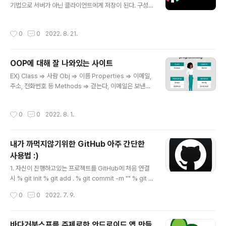
없어서 써야 할 것이 많이 밀렸다. 하지만 다 제쳐두고 이걸
기법으로 서버가 아닌 클라이언트에게 저장이 된다. 구성
왜 먼저 쓰냐면 그냥 너무 좋아서 🥹 큐시즘은 대학생이라
으로는 헤더, 페이로드, 시그니처로 3개의 부분으로 구성
면 2/4 면제 상관없이 지원 가능하며 기본적인 사전 지식
되어 있으며 RFC7519로 지정되어있다. 헤더는 시그니처
작성시간
0
0
2022. 8. 21.
이 없어..
를 해싱하기 위한 알고리즘 정보가 담겨있으며, 페이로드
는 서버와 클라이언트가 주고받는 시스템에서 실제로 사용
될 정보에 대한 내용을 담고있다. 시그니처는 토큰의 유효
OOP에 대해 잘 나와있는 사이트
성 검증을 위한 문자열, 토큰이 유효한 토큰인지 검증할 수
글 내용
있으며 이는 Bast64 Url-asfe Encode 이후 Header
EX) Class => 사람 Obj => 이름 Properties => 이메일,
에 적용된 해시함수를 적용 ! 장점 - 중앙의 인증서버가 없
주소, 전화번호 등 Methods => 걷는다, 이메일은 보낸다,
어서 시스템 수평 확장 유리, 데이터 스토어에 대한 의존성
축구를 한다 ~~ What is Object-Oriented Program
없음 - URL, COOKIE, HEADER 모두 사용 가능 단점 -p
ming (OOP)? Learn what object-oriented progra
작성시간
0
0
2022. 8. 1.
ayloa..
mming is, its structure, principles and benefits.
Also, examine several OOP languages and alter
native methods to OOP. www.techtarget.com
내가 까먹지않기위한 GitHub 아주 간단한
사용법 :)
글 내용
1. 자신이 진행하고있는 프로젝트를 GitHub에 처음 연결
시 % git init % git add . % git commit -m "" % git b
ranch % git remote add origin % git push 2. add
작성시간
0
0
2022. 7. 9.
취소하기 % git reset HEAD FILE명을 작성하지 않았을
경우 add한 파일 전체 취소 3. branch -> 수정 % git br
anch -m // branch name 수정 % git branch -d // br
바다거북스프를 주제로한 안드로이드 앱 만들