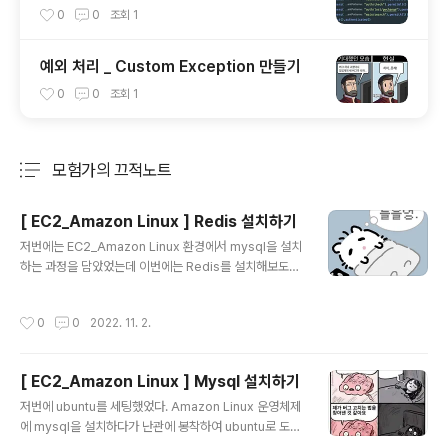
0
0
조회
1
예외 처리 _ Custom Exception 만들기
0
0
조회
1
모험가의 끄적노트
분류 전체보기
주요 글 목록
[ EC2_Amazon Linux ] Redis 설치하기
글 내용
저번에는 EC2_Amazon Linux 환경에서 mysql을 설치
하는 과정을 담았었는데 이번에는 Redis를 설치해보도록
하겠다. mysql 보다 훨씬 쉬웠으니 간단하게 따라올 수 있
을 것 이다. 그럼 시작 ! 1. $ sudo yum update -y $ su
작성시간
0
0
2022. 11. 2.
do yum install gcc make -y Redis를 설치하기전에 li
nux 업데이트 및 gcc make를 설치해준다. 2. $ wget h
ttp://download.redis.io/releases/redis-6.2.5.tar.
[ EC2_Amazon Linux ] Mysql 설치하기
gz // redis 설치 $ tar xzf redis-6.2.5.tar.gz // 압축
글 내용
해제 $ cd redis-6.2.5 // 압축 해제 된 폴더로 이동 $ m
저번에 ubuntu를 세팅했었다. Amazon Linux 운영체제
ake // gcc make를 이용해 컴파일 위 커맨드를..
에 mysql을 설치하다가 난관에 봉착하여 ubuntu로 도망
갔었는데 내가 이거 하나 제대로 못할까란 생각해 다시 Lin