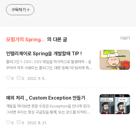
구독하기
더보기
모험가의 Spring/Spring
의 다른 글
인텔리제이로 Spring을 개발할때 TIP !
글 내용
플러그인 1. CSV : CSV 파일을 적극적으로 활용하자 - 실
무에서 자주 사용되는 플러그인, 대량 등록/ 타 팀에게 특정
데이터를 전달해줄때 효율적으로 사용 가능 2. Git Toolb
0
0
2022. 9. 5.
ox : Git에 도움을 주는 플러그인 - 코드 라인에 마지막 C
ommit 이력이 출력됨, 주석처럼 사용할 수 있다. 3. JPA
Buddy : JPA가 익숙치 않다면 사용 추천 4. String Man
예외 처리 _ Custom Exception 만들기
ipulation : - String, 멀티 드래그 같은 입력에 관련해 막
글 내용
강한 편의기능을 지원해줌 편의기능 command + E : 최
개발을 하다보면 정말 수많은 Exception을 만나게 된다.
근 변경 파일 목록 command + shift + A : 액션 검색 기
그러면 우리는 항상 구글링을 통해, 또는 코드를 뒤적뒤적
능 command + control + G : 같은 네임 멀티 라인 복
하다가 Exception을 해결하곤 한다. 근데 이러한 Excep
사, 편집 option option + 아래 방..
0
0
2022. 8. 21.
tion을 사용자가 마주했다면? 그렇다면 분명히 제대로 설
명이 필요할 것 이다. 이며 표준 명시된 예외처리가 나간다