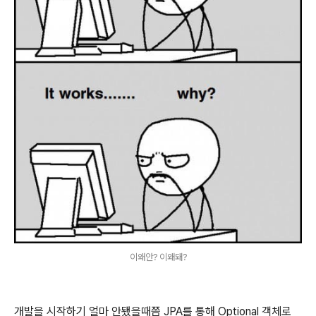
이왜안? 이왜돼?
개발을 시작하기 얼마 안됐을때쯤 JPA를 통해 Optional 객체로