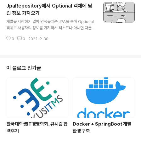
JpaRepository에서 Optional 객체에 담
면서 공부하고 진행하던 프로젝트에 도입해봤다. 크게 어
려운 부분은 없기 때문에 누구나 소셜 로그인을 REST 형
긴 정보 가져오기
글 내용
식으로 구현하기 어렵지 않을 것이다. 첫 번째로 클라이언
개발을 시작하기 얼마 안됐을때쯤 JPA를 통해 Optional
트가 구글 로그인 창으로 이동되게끔 Controller에서 url
객체로 사용자의 정보를 가져와서 리스트나 아니면 다른
을 redirect 해줄 것이다. 그전에, 구글 OAuth API 사용
값으로 Response 해주는걸 하다가 의문점이 들었다. 그
을 위해 google cloud에서 환경 설정해주어야 한다. [S..
0
0
2022. 9. 30.
럼 원하는 정보를 하나만 딱 뽑아서 가져오는건 어떻게하
지..? 이것만 쉽게 한다면 세상 뭐든걸 다 개발할 수 있을 것
같아서 바로 찾아봤다. 사실 그렇게 어려운건 아니다. Opti
onal 클래스에 대한 지식이 어느정도만 있어도 충분히 가
능한 수준이지만 자린이였던 내가 그런걸 알리가 없다. 그
이 블로그 인기글
렇기 때문에 바로 다시 개념 공부,, 아래는 필자가 생각하기
에 간단한 개념정리가 잘되어있다고 생각한 블로그이다. O
ptional 1. Optional 소개 catsbi.oopy.io 흔히 우리가
자주 사용하는 Jpa에서 findById를 하였을때..
한국대학생IT경영학회_큐시즘 합
Docker + SpringBoot 개발
격후기
환경 구축